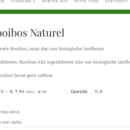
EN
VITAMINE C
WINTER MIX
WITTE THEE
ZOETHOUT
oibos Naturel
inele Rooibos, maar dan van biologische landbouw.
ediënten: Rooibos Alle ingrediënten zijn van biologische land
roduct bevat geen cafeïne.
Gewicht
N/B
PRIJSKLASSE:
75
–
€
7,95
INCL. BTW
€ 1,75
TOT
€ 7,95
VEELHEID