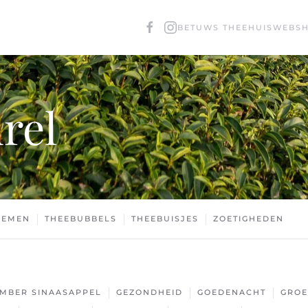
BETUWS THEEHUIS
WEBS
rel
OEMEN
THEEBUBBELS
THEEBUISJES
ZOETIGHEDEN
MBER SINAASAPPEL
GEZONDHEID
GOEDENACHT
GROE