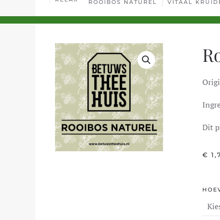
ROOIBOS NATUREL
VITAAL KRUID
Ro
Orig
Ingr
Dit p
€
1,
HOE