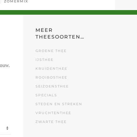
ZOMERMIX
MEER
THEESOORTEN…
GROENE THEE
IJSTHEE
bouw.
KRUIDENTHEE
ROOIBOSTHEE
SEIZOENSTHEE
SPECIALS
STEDEN EN STREKEN
VRUCHTENTHEE
ZWARTE THEE