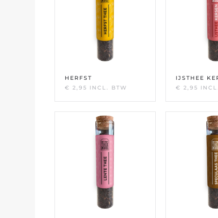
HERFST
IJSTHEE K
€
2,95
INCL. BTW
€
2,95
INCL