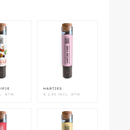
LIPJE
HARTJES
L. BTW
€
2,95
INCL. BTW