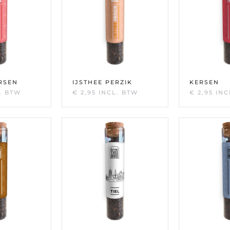
ERSEN
IJSTHEE PERZIK
KERSEN
. BTW
€
2,95
INCL. BTW
€
2,95
INC