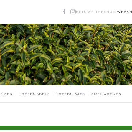
BETUWS THEEHUIS
WEBS
OEMEN
THEEBUBBELS
THEEBUISJES
ZOETIGHEDEN