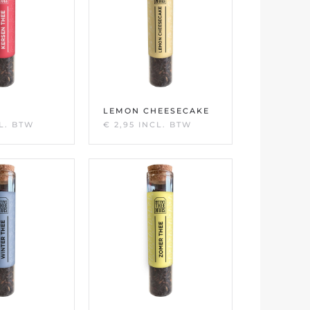
LEMON CHEESECAKE
L. BTW
€
2,95
INCL. BTW