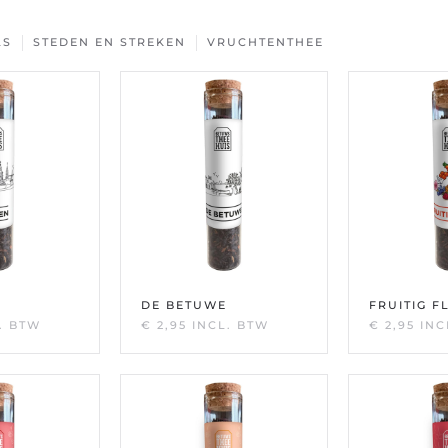
LS
STEDEN EN STREKEN
VRUCHTENTHEE
DE BETUWE
FRUITIG F
. BTW
€
2,95
INCL. BTW
€
2,95
INC