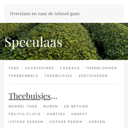
Overslaan en naar de inhoud gaan
Speculaas
THEE
ACCESSOIRES
CADEAUS
THEEBLOEMEN
THEEBUBBELS
THEEBUISJES
ZOETIGHEDEN
Theebuisjes
…
BORREL THEE
BUREN
DE BETUWE
FRUITIG FLIPJE
HARTJES
HERFST
IJSTHEE KERSEN
IJSTHEE PERZIK
KERSEN