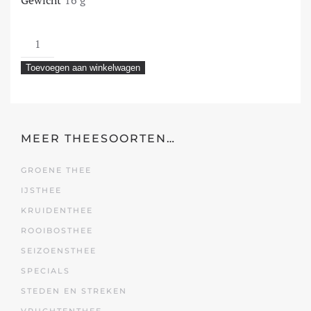
Gewicht
16 g
Speculaas
aantal
Toevoegen aan winkelwagen
MEER THEESOORTEN…
GROENE THEE
IJSTHEE
KRUIDENTHEE
ROOIBOSTHEE
SEIZOENSTHEE
SPECIALS
STEDEN EN STREKEN