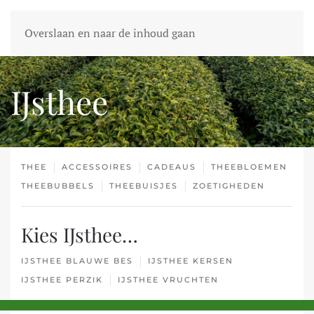
Overslaan en naar de inhoud gaan
IJsthee
THEE
ACCESSOIRES
CADEAUS
THEEBLOEMEN
THEEBUBBELS
THEEBUISJES
ZOETIGHEDEN
Kies IJsthee…
IJSTHEE BLAUWE BES
IJSTHEE KERSEN
IJSTHEE PERZIK
IJSTHEE VRUCHTEN