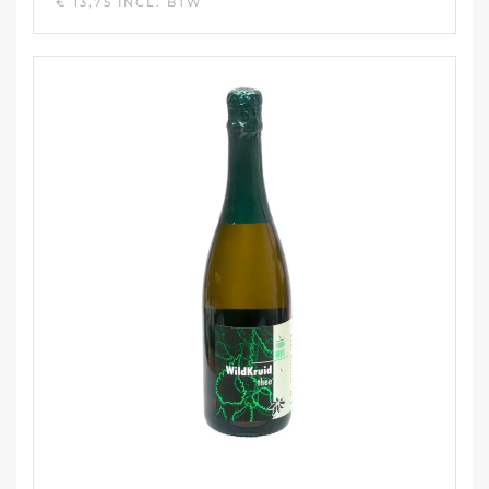
€
13,75
INCL. BTW