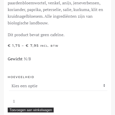
paardenbloemwortel, venkel, anijs, jeneverbessen,
koriander, paprika, peterselie, salie, kurkuma, klit en
kruidnagelbloesem. Alle ingrediënten zijn van
biologische landbouw.
Dit product bevat geen cafeïne.
PRIJSKLASSE:
€
1,75
–
€
7,95
INCL. BTW
€ 1,75
TOT
Gewicht
N/B
€ 7,95
HOEVEELHEID
Detox
aantal
Toevoegen aan winkelwagen