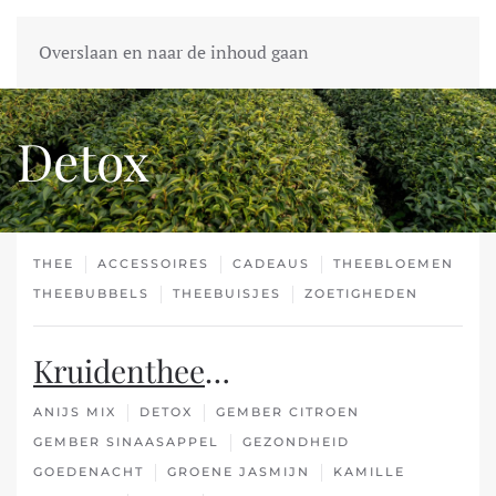
Overslaan en naar de inhoud gaan
Detox
THEE
ACCESSOIRES
CADEAUS
THEEBLOEMEN
THEEBUBBELS
THEEBUISJES
ZOETIGHEDEN
Kruidenthee
…
ANIJS MIX
DETOX
GEMBER CITROEN
GEMBER SINAASAPPEL
GEZONDHEID
GOEDENACHT
GROENE JASMIJN
KAMILLE