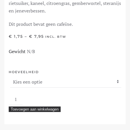
rietsuiker, kaneel, citroengras, gemberwortel, steranijs
en jeneverbessen.
Dit product bevat geen cafeïne.
PRIJSKLASSE:
€
1,75
–
€
7,95
INCL. BTW
€ 1,75
TOT
Gewicht
N/B
€ 7,95
HOEVEELHEID
Anijs
Mix
Toevoegen aan winkelwagen
aantal