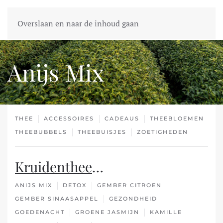
Overslaan en naar de inhoud gaan
Anijs Mix
THEE
ACCESSOIRES
CADEAUS
THEEBLOEMEN
THEEBUBBELS
THEEBUISJES
ZOETIGHEDEN
Kruidenthee
…
ANIJS MIX
DETOX
GEMBER CITROEN
GEMBER SINAASAPPEL
GEZONDHEID
GOEDENACHT
GROENE JASMIJN
KAMILLE