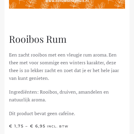
Rooibos Rum
Een zacht rooibos met een vleugje rum aroma. Een
thee met voor sommige een winters karakter, deze
thee is zo lekker zacht en zoet dat je er het hele jaar
van kunt genieten.
Ingrediënten: Rooibos, druiven, amandelen en
natuurlijk aroma.
Dit product bevat geen cafeïne.
PRIJSKLASSE:
€
1,75
–
€
6,95
INCL. BTW
€ 1,75