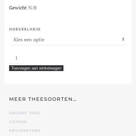
TOT
Gewicht
N/B
€ 6,95
HOEVEELHEID
Rooibos
Rum
Toevoegen aan winkelwagen
aantal
MEER THEESOORTEN…
GROENE THEE
IJSTHEE
KRUIDENTHEE