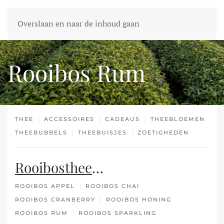
Overslaan en naar de inhoud gaan
Rooibos Rum
THEE
ACCESSOIRES
CADEAUS
THEEBLOEMEN
THEEBUBBELS
THEEBUISJES
ZOETIGHEDEN
Rooibosthee
…
ROOIBOS APPEL
ROOIBOS CHAI
ROOIBOS CRANBERRY
ROOIBOS HONING
ROOIBOS RUM
ROOIBOS SPARKLING