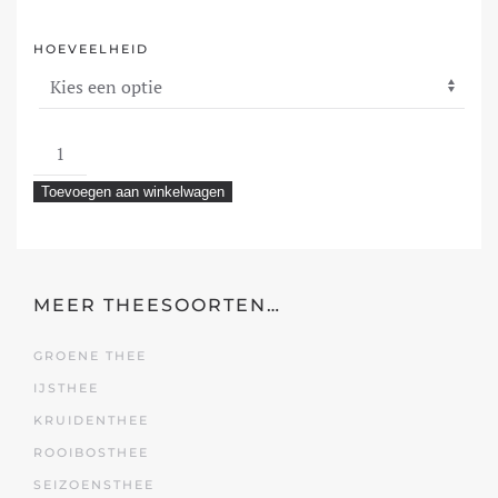
HOEVEELHEID
Rooibos
Honing
Toevoegen aan winkelwagen
aantal
MEER THEESOORTEN…
GROENE THEE
IJSTHEE
KRUIDENTHEE
ROOIBOSTHEE
SEIZOENSTHEE