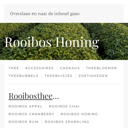
Overslaan en naar de inhoud gaan
Rooibos Honing
THEE
ACCESSOIRES
CADEAUS
THEEBLOEMEN
THEEBUBBELS
THEEBUISJES
ZOETIGHEDEN
Rooibosthee
…
ROOIBOS APPEL
ROOIBOS CHAI
ROOIBOS CRANBERRY
ROOIBOS HONING
ROOIBOS RUM
ROOIBOS SPARKLING