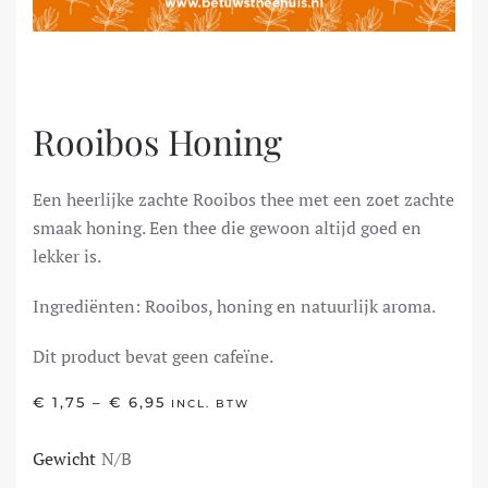
Rooibos Honing
Een heerlijke zachte Rooibos thee met een zoet zachte
smaak honing. Een thee die gewoon altijd goed en
lekker is.
Ingrediënten: Rooibos, honing en natuurlijk aroma.
Dit product bevat geen cafeïne.
PRIJSKLASSE:
€
1,75
–
€
6,95
INCL. BTW
€ 1,75
TOT
Gewicht
N/B
€ 6,95