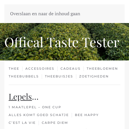
Overslaan en naar de inhoud gaan
Offical Taste Tester
THEE
ACCESSOIRES
CADEAUS
THEEBLOEMEN
THEEBUBBELS
THEEBUISJES
ZOETIGHEDEN
Lepels
…
1 MAATLEPEL – ONE CUP
ALLES KOMT GOED SCHATJE
BEE HAPPY
C’EST LA VIE
CARPE DIEM