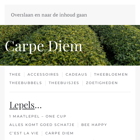
Overslaan en naar de inhoud gaan
Carpe Diem
THEE
ACCESSOIRES
CADEAUS
THEEBLOEMEN
THEEBUBBELS
THEEBUISJES
ZOETIGHEDEN
Lepels
…
1 MAATLEPEL – ONE CUP
ALLES KOMT GOED SCHATJE
BEE HAPPY
C’EST LA VIE
CARPE DIEM