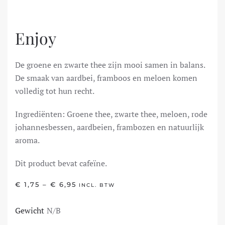
Enjoy
De groene en zwarte thee zijn mooi samen in balans.
De smaak van aardbei, framboos en meloen komen
volledig tot hun recht.
Ingrediënten: Groene thee, zwarte thee, meloen, rode
johannesbessen, aardbeien, frambozen en natuurlijk
aroma.
Dit product bevat cafeïne.
PRIJSKLASSE:
€
1,75
–
€
6,95
INCL. BTW
€ 1,75
TOT
Gewicht
N/B
€ 6,95