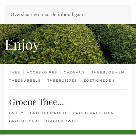
Overslaan en naar de inhoud gaan
Enjoy
THEE
ACCESSOIRES
CADEAUS
THEEBLOEMEN
THEEBUBBELS
THEEBUISJES
ZOETIGHEDEN
Groene Thee
…
ENJOY
GROEN CITROEN
GROEN VRUCHTEN
GROENE CHAI
ITALIAN TWIST