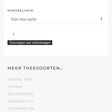
HOEVEELHEID
Enjoy
aantal
Toevoegen aan winkelwagen
MEER THEESOORTEN…
GROENE THEE
IJSTHEE
KRUIDENTHEE
ROOIBOSTHEE
SEIZOENSTHEE