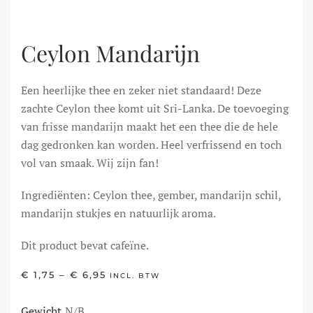
Ceylon Mandarijn
Een heerlijke thee en zeker niet standaard! Deze
zachte Ceylon thee komt uit Sri-Lanka. De toevoeging
van frisse mandarijn maakt het een thee die de hele
dag gedronken kan worden. Heel verfrissend en toch
vol van smaak. Wij zijn fan!
Ingrediënten: Ceylon thee, gember, mandarijn schil,
mandarijn stukjes en natuurlijk aroma.
Dit product bevat cafeïne.
PRIJSKLASSE:
€
1,75
–
€
6,95
INCL. BTW
€ 1,75
TOT
Gewicht
N/B
€ 6,95