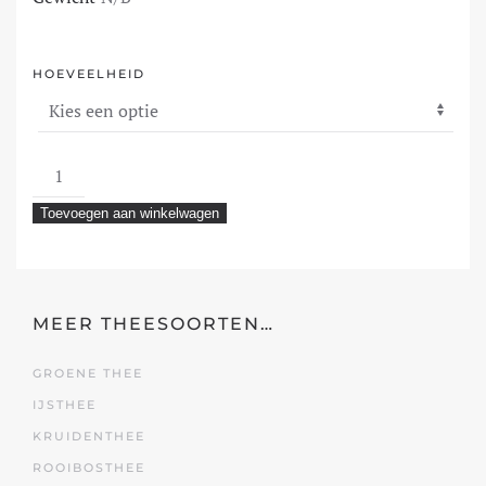
HOEVEELHEID
Ceylon
Mandarijn
Toevoegen aan winkelwagen
aantal
MEER THEESOORTEN…
GROENE THEE
IJSTHEE
KRUIDENTHEE
ROOIBOSTHEE