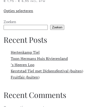
PRIJSKLASSE:
€
1,75
-
€
6,95
INCL. BTW
€ 1,75
Dit
TOT
Opties selecteren
product
€ 6,95
heeft
Zoeken
meerdere
Zoeken
variaties.
Deze
Recent Posts
optie
kan
Hertenkamp Tiel
gekozen
Toon Hermans Huis Rivierenland
worden
’s Heeren Loo
op
Kerststad Tiel met Dickensfestival (buiten)
de
Fruitfair (buiten)
productpagina
Recent Comments