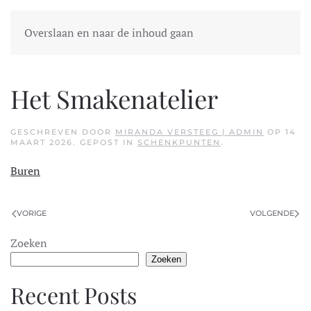
Overslaan en naar de inhoud gaan
Het Smakenatelier
GESCHREVEN DOOR
MIRANDA VERSTEEG | ADMIN
OP
14
MAART 2026
. GEPOST IN
SCHENKPUNTEN
.
Buren
VORIGE
VOLGENDE
Zoeken
Zoeken
Recent Posts