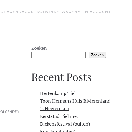
HOP
AGENDA
CONTACT
WINKELWAGEN
MIJN ACCOUNT
Zoeken
Zoeken
Recent Posts
Hertenkamp Tiel
Toon Hermans Huis Rivierenland
’s Heeren Loo
VOLGENDE
Kerststad Tiel met
Dickensfestival (buiten)
Fruitfair (buiten)