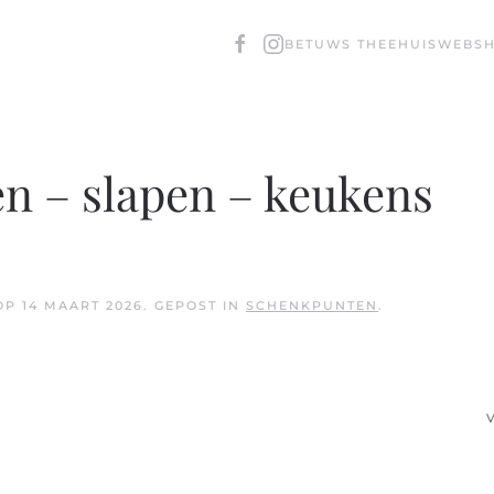
BETUWS THEEHUIS
WEBS
n – slapen – keukens
OP
14 MAART 2026
. GEPOST IN
SCHENKPUNTEN
.