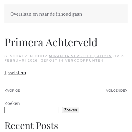
Overslaan en naar de inhoud gaan
Primera Achterveld
GESCHREVEN DOOR
MIRANDA VERSTEEG | ADMIN
OP
25
FEBRUARI 2026
. GEPOST IN
VERKOOPPUNTEN
.
IJsselstein
VORIGE
VOLGENDE
Zoeken
Zoeken
Recent Posts