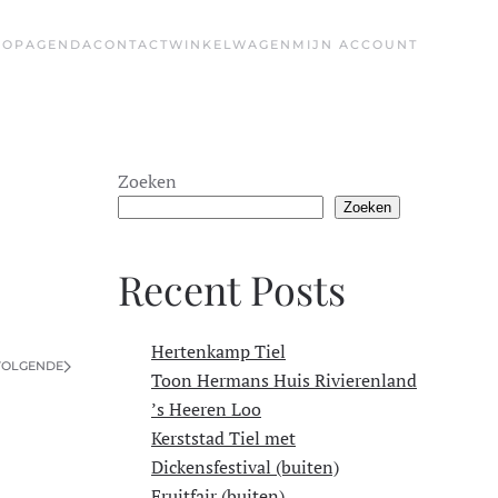
HOP
AGENDA
CONTACT
WINKELWAGEN
MIJN ACCOUNT
Zoeken
Zoeken
Recent Posts
Hertenkamp Tiel
VOLGENDE
Toon Hermans Huis Rivierenland
’s Heeren Loo
Kerststad Tiel met
Dickensfestival (buiten)
Fruitfair (buiten)