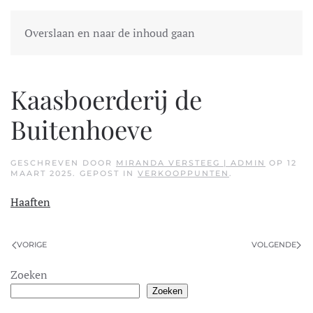
Overslaan en naar de inhoud gaan
Kaasboerderij de
Buitenhoeve
GESCHREVEN DOOR
MIRANDA VERSTEEG | ADMIN
OP
12
MAART 2025
. GEPOST IN
VERKOOPPUNTEN
.
Haaften
VORIGE
VOLGENDE
Zoeken
Zoeken