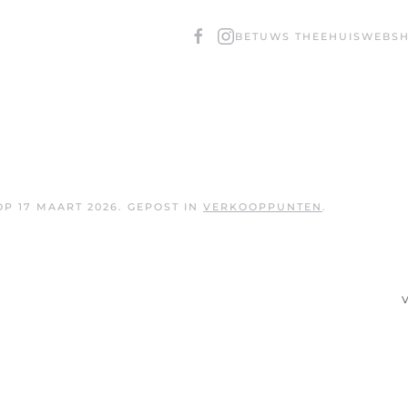
BETUWS THEEHUIS
WEBS
OP
17 MAART 2026
. GEPOST IN
VERKOOPPUNTEN
.