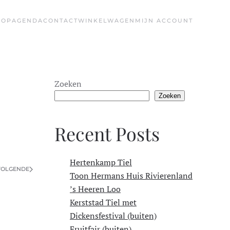
HOP
AGENDA
CONTACT
WINKELWAGEN
MIJN ACCOUNT
Zoeken
Zoeken
Recent Posts
Hertenkamp Tiel
VOLGENDE
Toon Hermans Huis Rivierenland
’s Heeren Loo
Kerststad Tiel met
Dickensfestival (buiten)
Fruitfair (buiten)