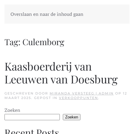
Overslaan en naar de inhoud gaan
Tag:
Culemborg
Kaasboerderij van
Leeuwen van Doesburg
GESCHREVEN DOOR
MIRANDA VERSTEEG | ADMIN
OP
12
MAART 2025
. GEPOST IN
VERKOOPPUNTEN
.
Zoeken
Zoeken
Recent Posts