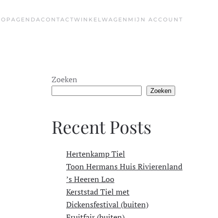
HOP
AGENDA
CONTACT
WINKELWAGEN
MIJN ACCOUNT
Zoeken
Zoeken
Recent Posts
Hertenkamp Tiel
Toon Hermans Huis Rivierenland
’s Heeren Loo
Kerststad Tiel met
Dickensfestival (buiten)
Fruitfair (buiten)