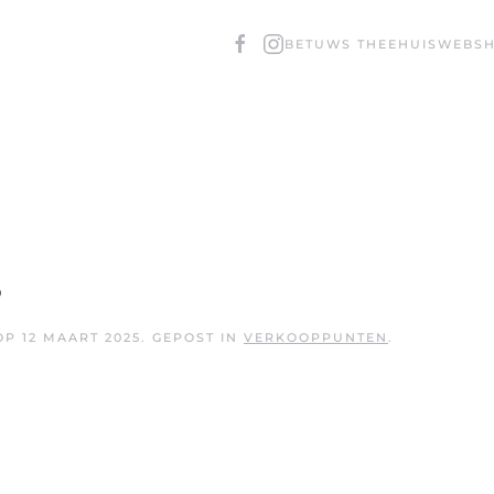
BETUWS THEEHUIS
WEBS
s
OP
12 MAART 2025
. GEPOST IN
VERKOOPPUNTEN
.