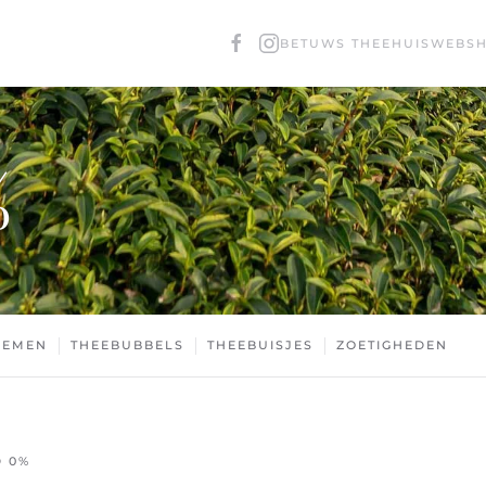
BETUWS THEEHUIS
WEBS
%
OEMEN
THEEBUBBELS
THEEBUISJES
ZOETIGHEDEN
D 0%