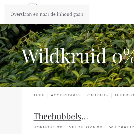
Overslaan en naar de inhoud gaan
Wildkruid 0
THEE
ACCESSOIRES
CADEAUS
THEEBL
Theebubbels
…
HOPHOUT 0%
VELDFLORA 0%
WILDKRUI