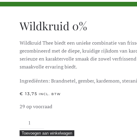
Wildkruid 0%
Wildkruid Thee biedt een unieke combinatie van fris
gecombineerd met de diepe, kruidige rijkdom van kard
serieuze en karaktervolle smaak die zowel verfrissend a
smaakvolle ervaring biedt.
Ingrediënten: Brandnetel, gember, kardemom, steranij
€
13,75
INCL. BTW
29 op voorraad
Wildkruid
0%
Toevoegen aan winkelwagen
aantal