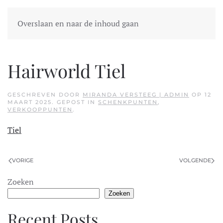
Overslaan en naar de inhoud gaan
Hairworld Tiel
GESCHREVEN DOOR
MIRANDA VERSTEEG | ADMIN
OP
12
MAART 2025
. GEPOST IN
SCHENKPUNTEN
,
VERKOOPPUNTEN
.
Tiel
VORIGE
VOLGENDE
Zoeken
Zoeken
Recent Posts